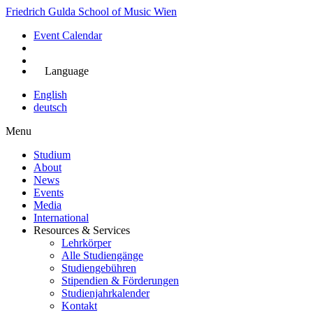
Skip
Friedrich Gulda School of Music Wien
to
Event Calendar
main
content
Jetzt bewerben
Language
English
deutsch
Menu
Studium
About
Main
News
navigation
Events
Media
International
Resources & Services
Lehrkörper
Alle Studiengänge
Studiengebühren
Stipendien & Förderungen
Studienjahrkalender
Kontakt