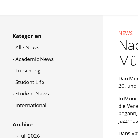
Skip
to
main
content
News
NEWS
Kategorien
Menu
Nac
Alle News
Mü
Academic News
Forschung
Dan Mor
Student Life
20. und 
Student News
In Münc
International
die Vere
begann, 
Jazzmus
Archive
Dans Vat
Juli 2026