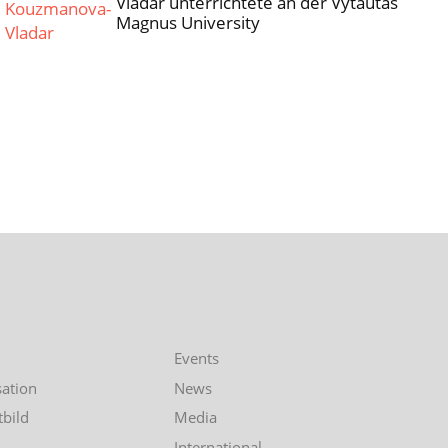
Vladar unterrichtete an der Vytautas
Magnus University
Events
ation
News
tbild
Media
International