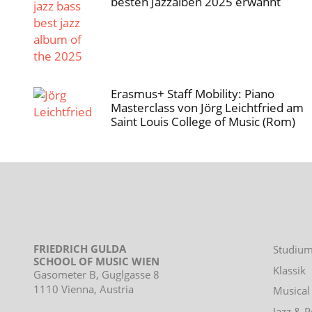
besten Jazzalben 2025 erwähnt
Erasmus+ Staff Mobility: Piano
Masterclass von Jörg Leichtfried am
Saint Louis College of Music (Rom)
FRIEDRICH GULDA
Footer
Studiu
SCHOOL OF MUSIC WIEN
menu
Klassik
Gasometer B, Guglgasse 8
1110 Vienna, Austria
Musical
Jazz & 