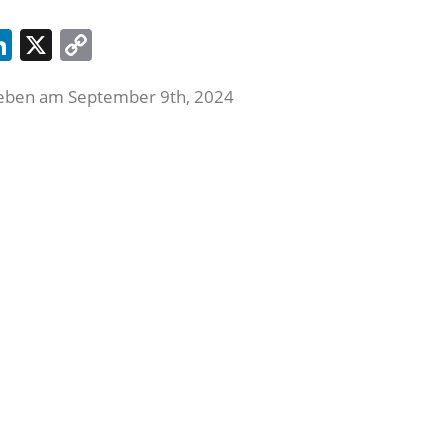
acebook
LinkedIn
X
Copy
Link
eben am September 9th, 2024