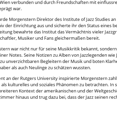
 Wien verbunden und durch Freundschaften mit einflussrei
eprägt war.
de Morgenstern Direktor des Institute of Jazz Studies an 
iv der Einrichtung aus und sicherte ihr den Status eines
eitung bewahrte das Institut das Vermächtnis vieler Jazz
chaftler, Musiker und Fans gleichermaßen bereit.
tern war nicht nur für seine Musikkritik bekannt, sonder
iner Notes. Seine Notizen zu Alben von Jazzlegenden wie 
zu unverzichtbaren Begleitern der Musik und boten Klarhe
haber als auch Neulinge zu schätzen wussten.
nt an der Rutgers University inspirierte Morgenstern zahll
 als kulturelles und soziales Phänomen zu betrachten. In
breiteren Kontext der amerikanischen und der Weltgeschich
zimmer hinaus und trug dazu bei, dass der Jazz seinen re