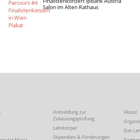
Finalistenkonzert @Bank Austria
Salon im Alten Rathaus
m
Anmeldung zur
About
Zulassungsprüfung
Organis
Lehrkörper
Das Lei
Stipendien & Förderungen
Popular Music
Partner