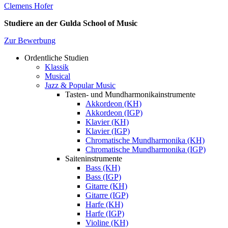
Clemens Hofer
Studiere an der Gulda School of Music
Zur Bewerbung
Ordentliche Studien
Klassik
Academics
Musical
Menu
Jazz & Popular Music
Tasten- und Mundharmonikainstrumente
Akkordeon (KH)
Akkordeon (IGP)
Klavier (KH)
Klavier (IGP)
Chromatische Mundharmonika (KH)
Chromatische Mundharmonika (IGP)
Saiteninstrumente
Bass (KH)
Bass (IGP)
Gitarre (KH)
Gitarre (IGP)
Harfe (KH)
Harfe (IGP)
Violine (KH)