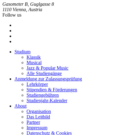
Gasometer B, Guglgasse 8
1110 Vienna, Austria
Follow us
Studium
Klassik
Footer
Musical
menu
Jazz & Popular Music
Alle Studiengänge
Anmeldung zur Zulassungsprüfung
Lehrkörper
Stipendien & Förderungen
Studiengebühren
Studienjahr-Kalender
About
Organisation
Das Leitbild
Partner
Impressum
Datenschutz & Cookies