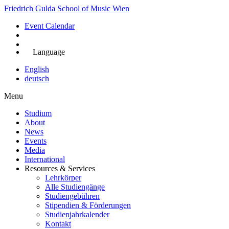
Skip
Friedrich Gulda School of Music Wien
to
Event Calendar
main
content
Jetzt bewerben
Language
English
deutsch
Menu
Studium
About
Main
News
navigation
Events
Media
International
Resources & Services
Lehrkörper
Alle Studiengänge
Studiengebühren
Stipendien & Förderungen
Studienjahrkalender
Kontakt