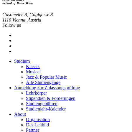
School of Music Wien
Gasometer B, Guglgasse 8
1110 Vienna, Austria
Follow us
Studium
Klassik
Footer
Musical
menu
Jazz & Popular Music
Alle Studiengänge
Anmeldung zur Zulassungsprüfung
Lehrkörper
Stipendien & Förderungen
Studiengebühren
Studienjahr-Kalender
About
Organisation
Das Leitbild
Partner