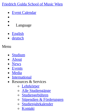
Skip
Friedrich Gulda School of Music Wien
to
Event Calendar
main
content
Jetzt bewerben
Language
English
deutsch
Menu
Studium
About
Main
News
navigation
Events
Media
International
Resources & Services
Lehrkörper
Alle Studiengänge
Studiengebühren
Stipendien & Förderungen
Studienjahrkalender
Kontakt