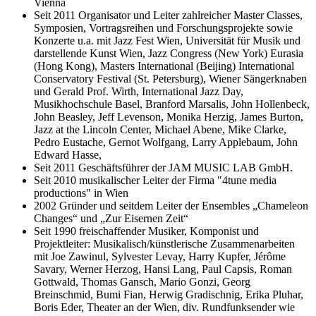
Vienna
Seit 2011 Organisator und Leiter zahlreicher Master Classes,
Symposien, Vortragsreihen und Forschungsprojekte sowie
Konzerte u.a. mit Jazz Fest Wien, Universität für Musik und
darstellende Kunst Wien, Jazz Congress (New York) Eurasia
(Hong Kong), Masters International (Beijing) International
Conservatory Festival (St. Petersburg), Wiener Sängerknaben
und Gerald Prof. Wirth, International Jazz Day,
Musikhochschule Basel, Branford Marsalis, John Hollenbeck,
John Beasley, Jeff Levenson, Monika Herzig, James Burton,
Jazz at the Lincoln Center, Michael Abene, Mike Clarke,
Pedro Eustache, Gernot Wolfgang, Larry Applebaum, John
Edward Hasse,
Seit 2011 Geschäftsführer der JAM MUSIC LAB GmbH.
Seit 2010 musikalischer Leiter der Firma "4tune media
productions" in Wien
2002 Gründer und seitdem Leiter der Ensembles „Chameleon
Changes“ und „Zur Eisernen Zeit“
Seit 1990 freischaffender Musiker, Komponist und
Projektleiter: Musikalisch/künstlerische Zusammenarbeiten
mit Joe Zawinul, Sylvester Levay, Harry Kupfer, Jérôme
Savary, Werner Herzog, Hansi Lang, Paul Capsis, Roman
Gottwald, Thomas Gansch, Mario Gonzi, Georg
Breinschmid, Bumi Fian, Herwig Gradischnig, Erika Pluhar,
Boris Eder, Theater an der Wien, div. Rundfunksender wie