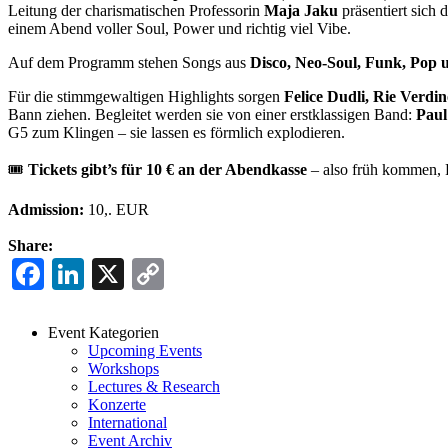
Leitung der charismatischen Professorin
Maja Jaku
präsentiert sich 
einem Abend voller Soul, Power und richtig viel Vibe.
Auf dem Programm stehen Songs aus
Disco, Neo-Soul, Funk, Pop
Für die stimmgewaltigen Highlights sorgen
Felice Dudli, Rie Verdi
Bann ziehen. Begleitet werden sie von einer erstklassigen Band:
Paul
G5 zum Klingen – sie lassen es förmlich explodieren.
🎟
Tickets gibt’s für 10 € an der Abendkasse
– also früh kommen, P
Admission:
10,. EUR
Share:
Facebook
LinkedIn
X
Copy
Link
Event Kategorien
Upcoming Events
Events
Workshops
Menu
Lectures & Research
Konzerte
International
Event Archiv