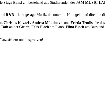
die
Stage Band 2
– bestehend aus Studierenden der
JAM MUSIC LAB P
 und R&B
– kurz gesagt: Musik, die unter die Haut geht und direkt in d
no, Christos Kavazis, Andrea Milutinovic
und
Frieda Tendis
, die da
 Toth
an der Gitarre,
Felix Ploeb
am Piano,
Elina Blach
am Bass und
latz sichern und losgrooven!