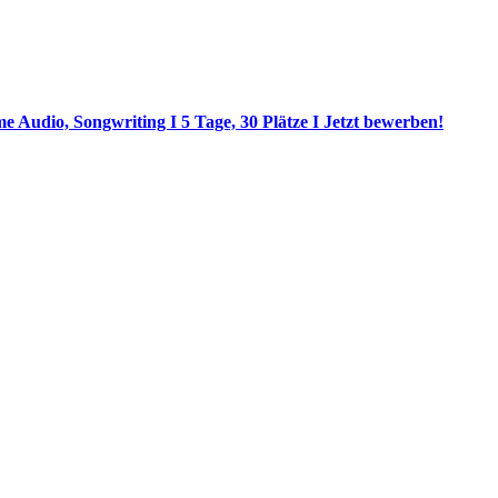
 Audio, Songwriting I 5 Tage, 30 Plätze I Jetzt bewerben!