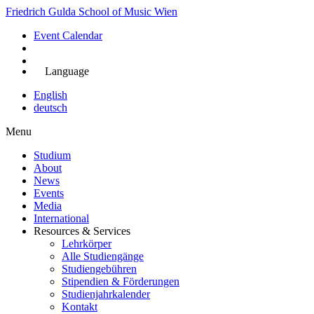
Skip
Friedrich Gulda School of Music Wien
to
Event Calendar
main
content
Jetzt bewerben
Language
English
deutsch
Menu
Studium
About
Main
News
navigation
Events
Media
International
Resources & Services
Lehrkörper
Alle Studiengänge
Studiengebühren
Stipendien & Förderungen
Studienjahrkalender
Kontakt